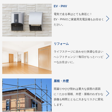
EV・PHV
電気で走る車はとても身近に！
EV・PHVのご家庭用充電設備もお任せく
ださい。
リフォーム
ライフステージに合わせた快適な住まい
へシフトチェンジ！毎日がもっとハッピ
ーなお住まいに。
屋根・外壁
雨漏りやひび割れは重大な損害の原因
に！たかが屋根、外壁・屋根のわずかな
損傷も時間とともに大きなリスクに変化
します。