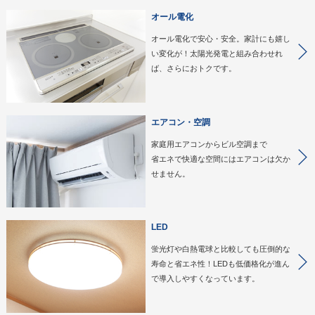
オール電化
オール電化で安心・安全。家計にも嬉し
い変化が！太陽光発電と組み合わせれ
ば、さらにおトクです。
エアコン・空調
家庭用エアコンからビル空調まで
省エネで快適な空間にはエアコンは欠か
せません。
LED
蛍光灯や白熱電球と比較しても圧倒的な
寿命と省エネ性！LEDも低価格化が進ん
で導入しやすくなっています。