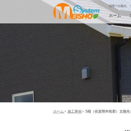
福岡で太陽光、
ホーム
ホーム
›
施工事例
› S様（佐賀県杵島郡）太陽