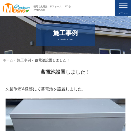
福岡で太陽光、リフォーム、LEDを
ご検討の方
メニュー
施工事例
construction
ホーム
›
施工事例
› 蓄電池設置しました！
蓄電池設置しました！
久留米市A様邸にて蓄電池を設置しました。