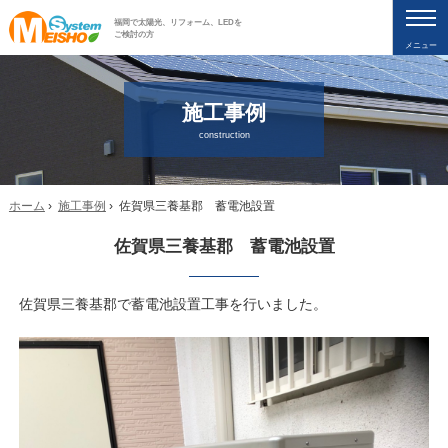
福岡で太陽光、リフォーム、LEDを
ご検討の方
メニュー
施工事例
construction
ホーム
›
施工事例
› 佐賀県三養基郡 蓄電池設置
佐賀県三養基郡 蓄電池設置
佐賀県三養基郡で蓄電池設置工事を行いました。