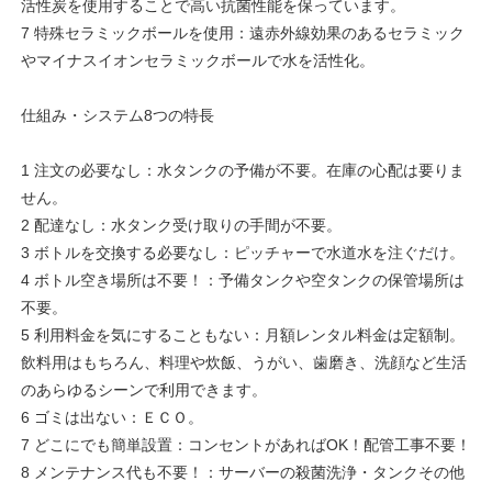
活性炭を使用することで高い抗菌性能を保っています。
7 特殊セラミックボールを使用：遠赤外線効果のあるセラミック
やマイナスイオンセラミックボールで水を活性化。
仕組み・システム8つの特長
1 注文の必要なし：水タンクの予備が不要。在庫の心配は要りま
せん。
2 配達なし：水タンク受け取りの手間が不要。
3 ボトルを交換する必要なし：ピッチャーで水道水を注ぐだけ。
4 ボトル空き場所は不要！：予備タンクや空タンクの保管場所は
不要。
5 利用料金を気にすることもない：月額レンタル料金は定額制。
飲料用はもちろん、料理や炊飯、うがい、歯磨き、洗顔など生活
のあらゆるシーンで利用できます。
6 ゴミは出ない：ＥＣＯ。
7 どこにでも簡単設置：コンセントがあればOK！配管工事不要！
8 メンテナンス代も不要！：サーバーの殺菌洗浄・タンクその他